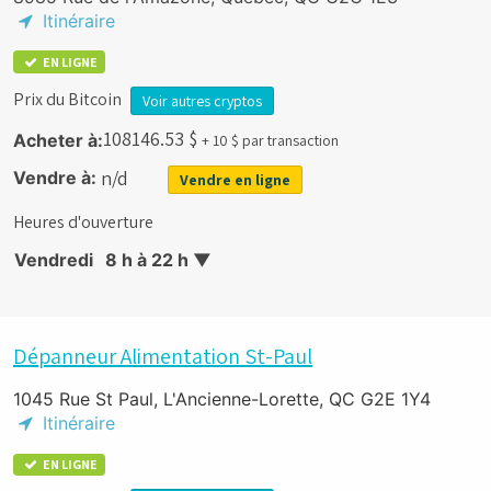
Itinéraire
EN LIGNE
Prix du Bitcoin
Voir autres cryptos
108146.53
$
Acheter à:
+ 10 $ par transaction
n/d
Vendre à:
Vendre en ligne
Heures d'ouverture
Vendredi
8 h à 22 h
▼
Dépanneur Alimentation St-Paul
1045 Rue St Paul, L'Ancienne-Lorette, QC G2E 1Y4
Itinéraire
EN LIGNE