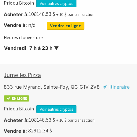
Prix du Bitcoin
Voir autres cryptos
108146.53
$
Acheter à:
+ 10 $ par transaction
n/d
Vendre à:
Vendre en ligne
Heures d'ouverture
Vendredi
7 h à 23 h
▼
Jumelles Pizza
833 rue Myrand, Sainte-Foy, QC G1V 2V8
Itinéraire
EN LIGNE
Prix du Bitcoin
Voir autres cryptos
108146.53
$
Acheter à:
+ 10 $ par transaction
82912.34
$
Vendre à: