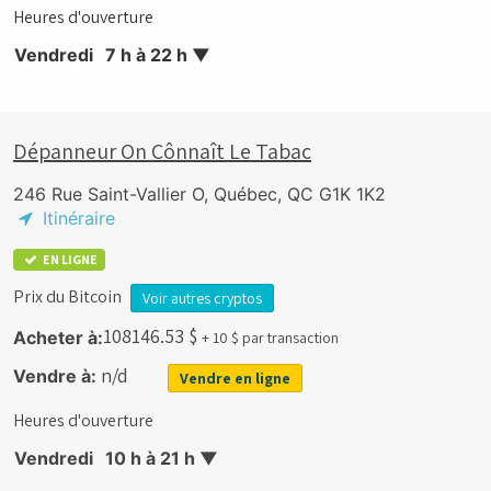
Heures d'ouverture
Vendredi
7 h à 22 h
▼
Dépanneur On Cônnaît Le Tabac
246 Rue Saint-Vallier O, Québec, QC G1K 1K2
Itinéraire
EN LIGNE
Prix du Bitcoin
Voir autres cryptos
108146.53
$
Acheter à:
+ 10 $ par transaction
n/d
Vendre à:
Vendre en ligne
Heures d'ouverture
Vendredi
10 h à 21 h
▼