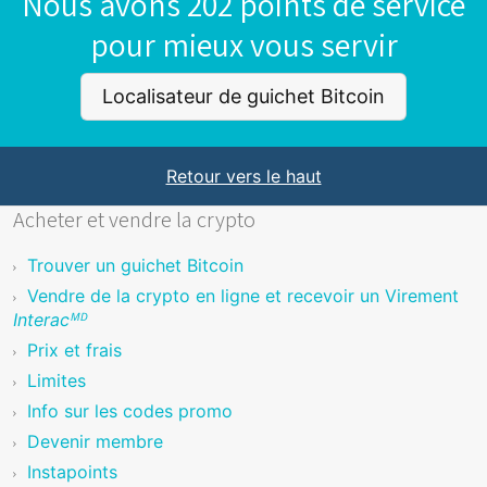
Nous avons 202 points de service
pour mieux vous servir
Localisateur de guichet Bitcoin
Retour vers le haut
Acheter et vendre la crypto
Trouver un guichet Bitcoin
Vendre de la crypto en ligne et recevoir un Virement
Interacᴹᴰ
Prix et frais
Limites
Info sur les codes promo
Devenir membre
Instapoints