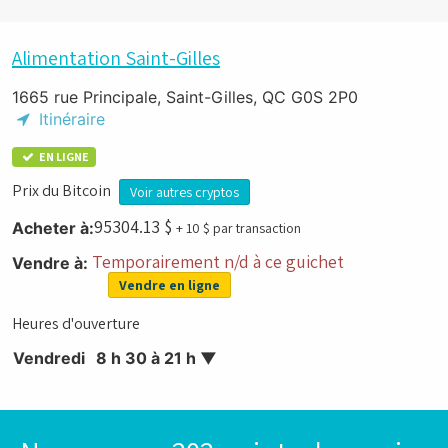
Alimentation Saint-Gilles
1665 rue Principale, Saint-Gilles, QC G0S 2P0
Itinéraire
EN LIGNE
Prix du Bitcoin
Voir autres cryptos
95304.13
$
Acheter à:
+ 10 $ par transaction
Temporairement n/d à ce guichet
Vendre à:
Vendre en ligne
Heures d'ouverture
Vendredi
8 h 30 à 21 h
▼