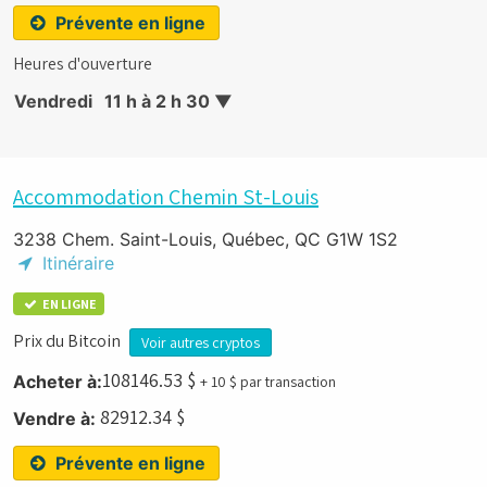
Prévente en ligne
Heures d'ouverture
Vendredi
11 h à 2 h 30
▼
Accommodation Chemin St-Louis
3238 Chem. Saint-Louis, Québec, QC G1W 1S2
Itinéraire
EN LIGNE
Prix du Bitcoin
Voir autres cryptos
108146.53
$
Acheter à:
+ 10 $ par transaction
82912.34
$
Vendre à:
Prévente en ligne