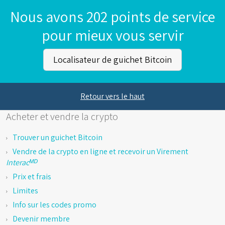
Nous avons 202 points de service
pour mieux vous servir
Localisateur de guichet Bitcoin
Retour vers le haut
Acheter et vendre la crypto
Trouver un guichet Bitcoin
Vendre de la crypto en ligne et recevoir un Virement
Interacᴹᴰ
Prix et frais
Limites
Info sur les codes promo
Devenir membre