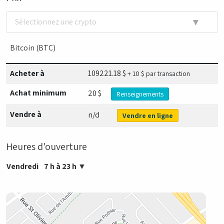
▼
Sélectionnez une crypto
Bitcoin (BTC)
Acheter à
109221.18
$
+ 10 $ par transaction
Achat minimum
20 $
Renseignements
Vendre à
n/d
Vendre en ligne
Heures d'ouverture
Vendredi
7 h à 23 h
▼