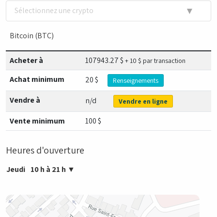
▼
Sélectionnez une crypto
Bitcoin (BTC)
Acheter à
107943.27
$
+ 10 $ par transaction
Achat minimum
20 $
Renseignements
Vendre à
n/d
Vendre en ligne
Vente minimum
100 $
Heures d'ouverture
Jeudi
10 h à 21 h
▼