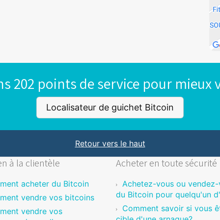
s 202 points de service pour mieux v
Localisateur de guichet Bitcoin
Retour vers le haut
n à la clientèle
Acheter en toute sécurité
ent acheter du Bitcoin
Achetez-vous ou vendez-
du Bitcoin pour quelqu'un d
ent vendre vos bitcoins
Comment savoir si vous êt
ment vendre vos
cible d'une arnaque?