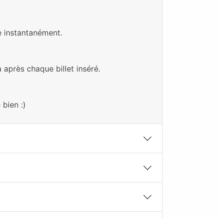
Achat & Vente
e instantanément.
Ouvert jusqu'à 23 h 00
 après chaque billet inséré.
Achat
Fermé
Ouvre à 10 h 00
bien :)
Achat
Ouvert jusqu'à 22 h 00
Achat & Vente
Ouvert jusqu'à 23 h 00