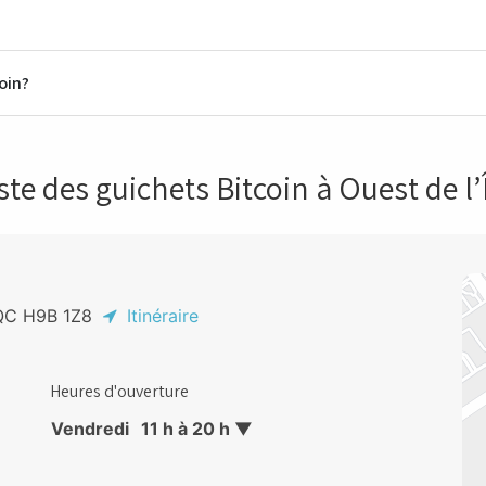
oin?
J7C 1C4
ste des guichets Bitcoin à Ouest de l’
3H 1K5
 QC H9B 1Z8
Itinéraire
Heures d'ouverture
Vendredi
11 h à 20 h
▼