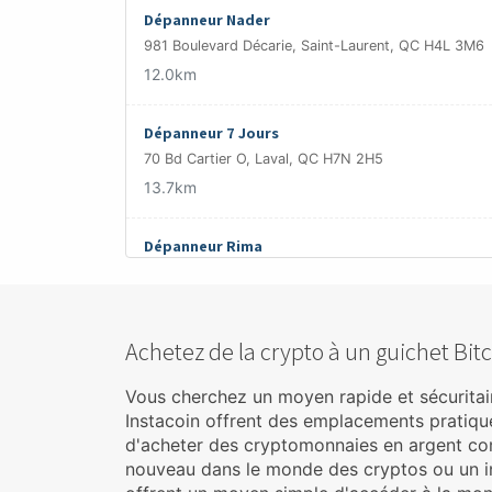
Dépanneur Nader
981 Boulevard Décarie, Saint-Laurent, QC H4L 3M6
12.0km
Dépanneur 7 Jours
70 Bd Cartier O, Laval, QC H7N 2H5
13.7km
Dépanneur Rima
1090 Boulevard des Laurentides, Laval, QC H7G 2W
14.5km
Achetez de la crypto à un guichet Bitco
Dépanneur Windsor
2 Av. Windsor, Lachine, QC H8R 1P7
Vous cherchez un moyen rapide et sécuritaire
14.6km
Instacoin offrent des emplacements pratiques
d'acheter des cryptomonnaies en argent co
nouveau dans le monde des cryptos ou un in
Dépanneur Damien