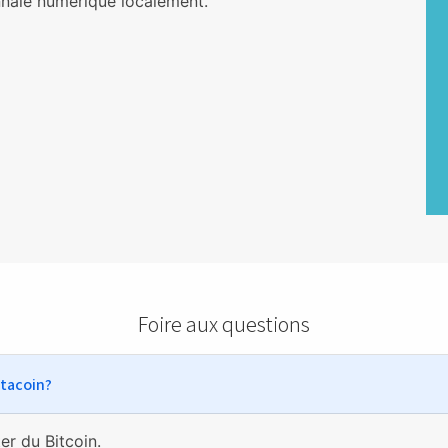
nnaie numérique localement.
M 2P8
 1Y8
Foire aux questions
stacoin?
er du Bitcoin
.