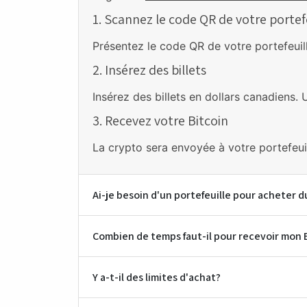
1. Scannez le code QR de votre portef
Dépanneur Provisions N D G
Présentez le code QR de votre portefeuill
5500 Sherbrooke St W, Montreal, QC H4A 1W2
2. Insérez des billets
17.1km
Insérez des billets en dollars canadiens. 
Dépanneur Hirondelles
3. Recevez votre Bitcoin
2502 Rue Fleury E, Montreal, QC H2B 1L5
17.5km
La crypto sera envoyée à votre portefeu
Dépanneur Dore
2351 Rue de Villiers, Montréal, QC H4E 1L7
Ai-je besoin d'un portefeuille pour acheter d
18.4km
Combien de temps faut-il pour recevoir mon 
Dépanneur Yidi
7665 rue Broadway, Lasalle, Quebec H8P 1H8
Y a-t-il des limites d'achat?
18.8km