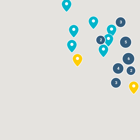
3
2
5
6
4
2
3