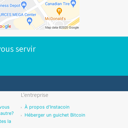
Ouvert 24 heures
Achat
Ouvert 24 heures
ous servir
Achat
Ouvert jusqu'à 22 h 00
Achat
L'entreprise
Fermé
Ouvre à 11 h 00
vous
À propos d'Instacoin
Achat
'autre?
Héberger un guichet Bitcoin
es la
Ouvert jusqu'à 3 h 00