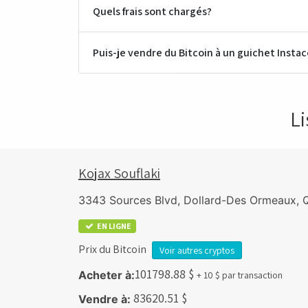
Dépanneur 7 Jours Mei Ying
Quels frais sont chargés?
2040 rue Everett, Montreal, QC H2E 1P5
18.8km
Puis-je vendre du Bitcoin à un guichet Instac
Dépanneur Chez Miville
27 Chemin de la Côte-Saint-Louis E, Blainville, QC 
Li
18.8km
Dépanneur Xiaomin
1986 Boulevard de Maisonneuve O, Montréal, QC H
Kojax Souflaki
19.1km
3343 Sources Blvd, Dollard-Des Ormeaux,
Dépanneur L'Unique
EN LIGNE
5901 Av. Papineau, Montréal, QC H2G 1S5
Prix du Bitcoin
Voir autres cryptos
19.6km
101798.88
$
Acheter à:
+ 10 $ par transaction
Popavape Mont Royal
83620.51
$
Vendre à: