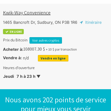
Kwik-Way Convenience
1465 Bancroft Dr, Sudbury, ON P3B 1R6
Itinéraire
EN LIGNE
Prix du Bitcoin
Voir autres cryptos
108007.30
$
Acheter à:
+ 10 $ par transaction
n/d
Vendre à:
Vendre en ligne
Heures d'ouverture
Jeudi
7 h à 23 h
▼
Nous avons 202 points de service
pour mieux vous servir