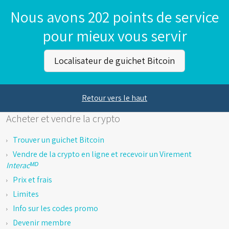
Nous avons 202 points de service
pour mieux vous servir
Localisateur de guichet Bitcoin
Retour vers le haut
Acheter et vendre la crypto
Trouver un guichet Bitcoin
Vendre de la crypto en ligne et recevoir un Virement
Interacᴹᴰ
Prix et frais
Limites
Info sur les codes promo
Devenir membre