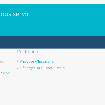
ous servir
L'entreprise
 du
À propos d'Instacoin
Héberger un guichet Bitcoin
a cible