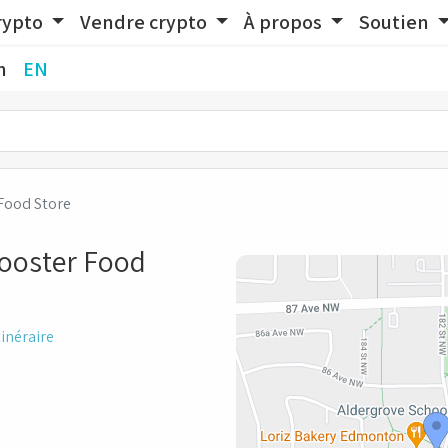
rypto
Vendre crypto
À propos
Soutien
n
EN
Food Store
Rooster Food
tinéraire