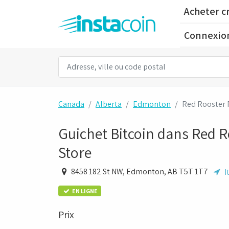
Acheter c
Connexio
Canada
Alberta
Edmonton
Red Rooster 
Guichet Bitcoin dans Red 
Store
8458 182 St NW, Edmonton, AB T5T 1T7
I
EN LIGNE
Prix