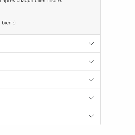
 après chaque billet inséré.
bien :)