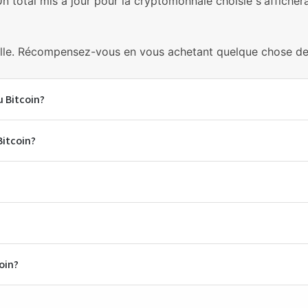
Un total mis à jour pour la cryptomonnaie choisie s'affichera
ille. Récompensez-vous en vous achetant quelque chose de 
u Bitcoin?
Bitcoin?
oin?