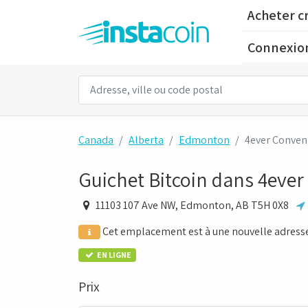
Acheter c
Connexio
Canada
Alberta
Edmonton
4ever Conven
Guichet Bitcoin dans 4eve
11103 107 Ave NW, Edmonton, AB T5H 0X8
Cet emplacement est à une nouvelle adress
EN LIGNE
Prix