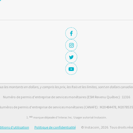
us les montants en dollars, y compris les prix, les frais et les limites, sont en dollars canadie
Numéro de permis d'entreprise de services monétaires (ESM Revenu Québec) : 11316
uméros de permis d'entreprise de services monétaires (CANAFE) : M20484478, M207853
1. ᴹᴰ marque déposée d'Interac Inc. Usager autorisé Instacoin.
itions d'utilisation
Politique de confidentialité
© Instacoin, 2026. Tous droits rése