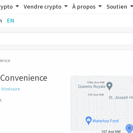
rypto
Vendre crypto
À propos
Soutien
n
EN
ience
r Convenience
Itinéraire
e.