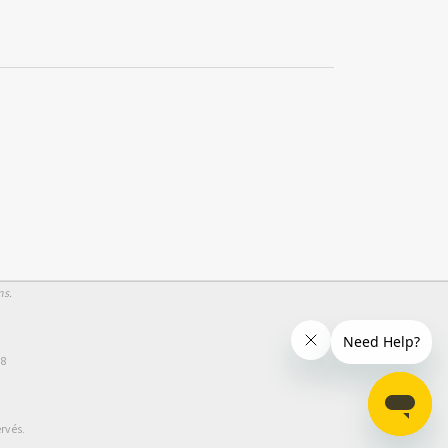
ns.
58
rvés.