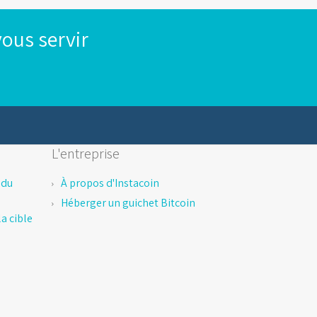
ous servir
L'entreprise
 du
À propos d'Instacoin
Héberger un guichet Bitcoin
a cible