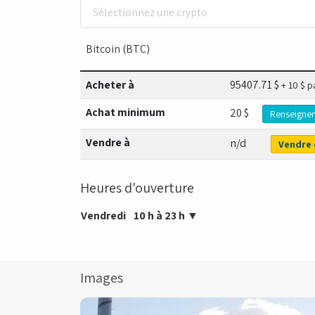
Sélectionnez une crypto
Bitcoin (BTC)
Acheter à
95407.71
$
+ 10 $ p
Achat minimum
20 $
Renseigne
Vendre à
n/d
Vendre 
Heures d'ouverture
Vendredi
10 h à 23 h
▼
Images