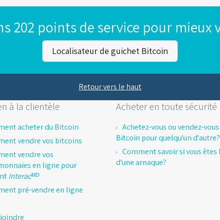
s 202 points de service pour mieux v
Localisateur de guichet Bitcoin
Retour vers le haut
n à la clientèle
Acheter en toute sécurité
ent acheter du Bitcoin
Achetez-vous ou vendez-vous
Bitcoin pour quelqu'un d'autre?
ent vendre vos bitcoins
Comment savoir si vous êtes l
ent vendre vos
d'une arnaque?
monnaies en ligne pour
ent
Interacᴹᴰ
ent pré-vendre en ligne
joindre