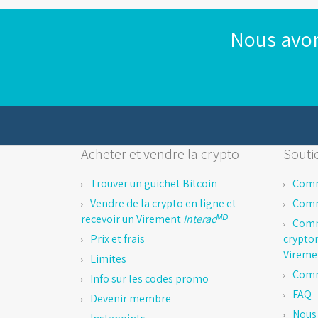
Nous avon
Acheter et vendre la crypto
Soutie
Trouver un guichet Bitcoin
Comm
Vendre de la crypto en ligne et
Comm
recevoir un Virement
Interacᴹᴰ
Comm
Prix et frais
crypto
Virem
Limites
Comm
Info sur les codes promo
FAQ
Devenir membre
Nous 