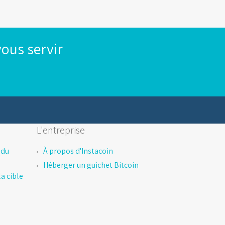
ous servir
L'entreprise
 du
À propos d'Instacoin
Héberger un guichet Bitcoin
a cible