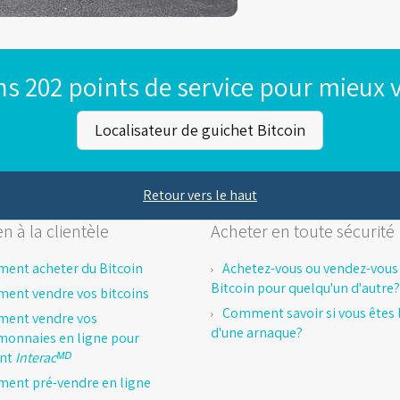
s 202 points de service pour mieux v
Localisateur de guichet Bitcoin
Retour vers le haut
n à la clientèle
Acheter en toute sécurité
ent acheter du Bitcoin
Achetez-vous ou vendez-vous
Bitcoin pour quelqu'un d'autre?
ent vendre vos bitcoins
Comment savoir si vous êtes l
ent vendre vos
d'une arnaque?
monnaies en ligne pour
ent
Interacᴹᴰ
ent pré-vendre en ligne