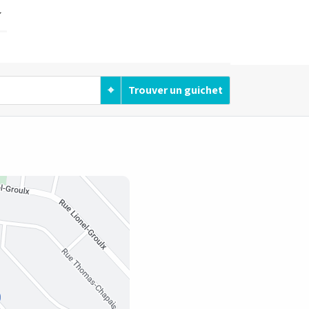
⌖
Trouver un guichet