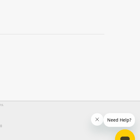
ns.
58