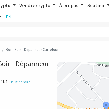
rypto
Vendre crypto
À propos
Soutien
n
EN
d
Boni-Soir - Dépanneur Carrefour
Soir - Dépanneur
3E 1N8
Itinéraire