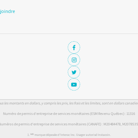
joindre
us les montants en dollars, y compris les prix, les frais et les limites, sont en dollars canadie
Numéro de permis d'entreprise de services monétaires (ESM Revenu Québec) : 11316
uméros de permis d'entreprise de services monétaires (CANAFE) : M20484478, M207853
1. ᴹᴰ marque déposée d'Interac Inc. Usager autorisé Instacoin.