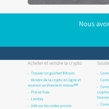
Nous avon
Acheter et vendre la crypto
Soutie
Trouver un guichet Bitcoin
Comm
Vendre de la crypto en ligne et
Comm
recevoir un Virement
Interacᴹᴰ
Comm
Prix et frais
crypto
Virem
Limites
Comm
Info sur les codes promo