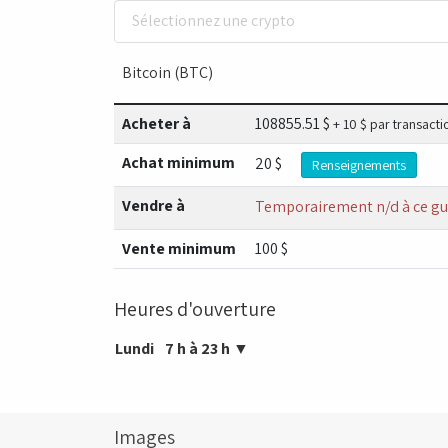
Sélectionnez une crypto
Bitcoin (BTC)
Acheter à
108855.51
$
+ 10 $ par transacti
Achat minimum
20 $
Renseignements
Vendre à
Temporairement n/d à ce gu
Vente minimum
100 $
Heures d'ouverture
Lundi
7 h à 23 h
▼
Images