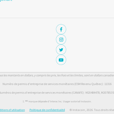
us les montants en dollars, y compris les prix, les frais et les limites, sont en dollars canadie
Numéro de permis d'entreprise de services monétaires (ESM Revenu Québec) : 11316
uméros de permis d'entreprise de services monétaires (CANAFE) : M20484478, M207853
1. ᴹᴰ marque déposée d'Interac Inc. Usager autorisé Instacoin.
itions d'utilisation
Politique de confidentialité
© Instacoin, 2026. Tous droits rése