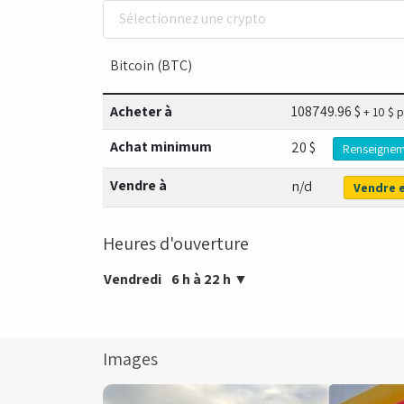
Sélectionnez une crypto
Bitcoin (BTC)
Acheter à
108749.96
$
+ 10 $ 
Achat minimum
20 $
Renseignem
Vendre à
n/d
Vendre e
Heures d'ouverture
Vendredi
6 h à 22 h
▼
Images