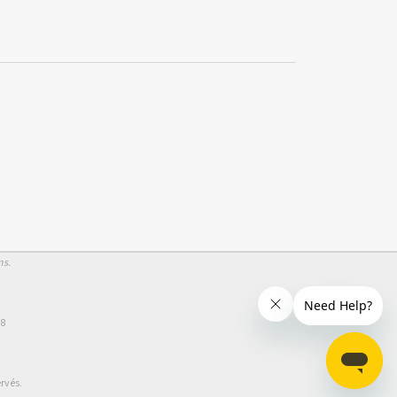
ns.
58
rvés.