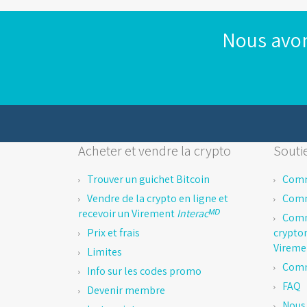
Nous avon
Acheter et vendre la crypto
Soutie
Trouver un guichet Bitcoin
Comm
Vendre de la crypto en ligne et
Comm
recevoir un Virement
Interacᴹᴰ
Comm
Prix et frais
crypto
Virem
Limites
Comm
Info sur les codes promo
FAQ
Devenir membre
Nous 