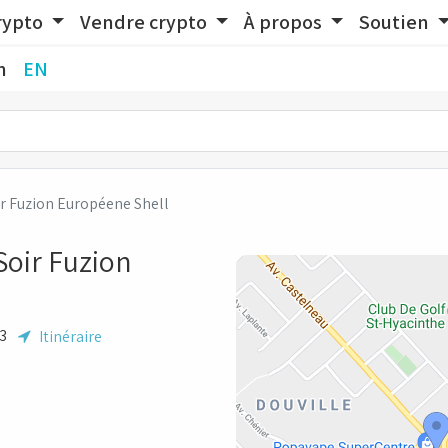
rypto
Vendre crypto
À propos
Soutien
n
EN
r Fuzion Européene Shell
Soir Fuzion
V3
Itinéraire