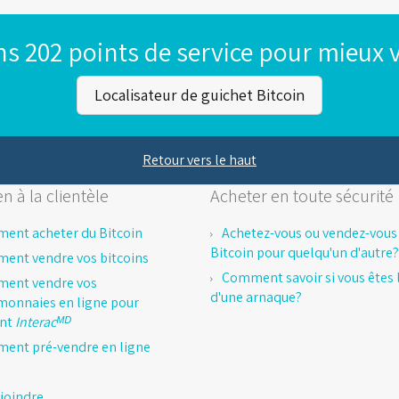
s 202 points de service pour mieux v
Localisateur de guichet Bitcoin
Retour vers le haut
n à la clientèle
Acheter en toute sécurité
ent acheter du Bitcoin
Achetez-vous ou vendez-vous
Bitcoin pour quelqu'un d'autre?
ent vendre vos bitcoins
Comment savoir si vous êtes l
ent vendre vos
d'une arnaque?
monnaies en ligne pour
ent
Interacᴹᴰ
ent pré-vendre en ligne
joindre