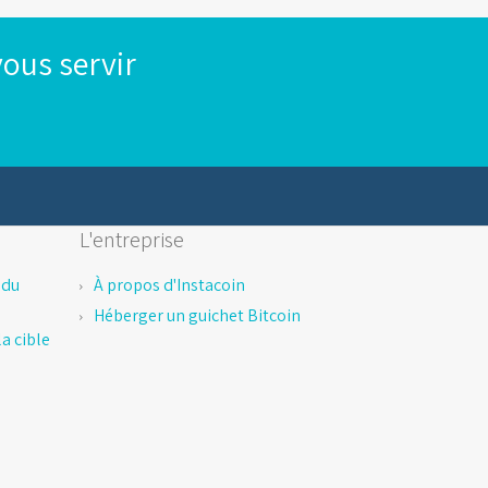
ous servir
L'entreprise
 du
À propos d'Instacoin
Héberger un guichet Bitcoin
a cible