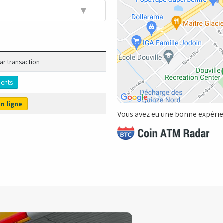
▼
par transaction
ents
n ligne
Vous avez eu une bonne expérien