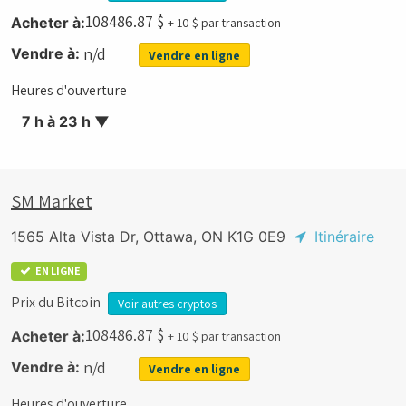
108486.87
$
Acheter à:
+ 10 $ par transaction
n/d
Vendre à:
Vendre en ligne
Heures d'ouverture
7 h à 23 h
▼
SM Market
1565 Alta Vista Dr, Ottawa, ON K1G 0E9
Itinéraire
EN LIGNE
Prix du Bitcoin
Voir autres cryptos
108486.87
$
Acheter à:
+ 10 $ par transaction
n/d
Vendre à:
Vendre en ligne
Heures d'ouverture