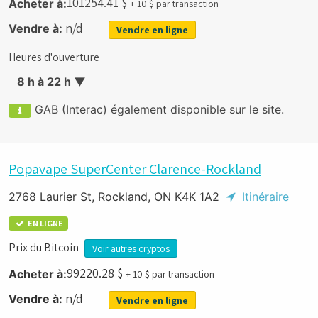
101254.41
$
Acheter à:
+ 10 $ par transaction
n/d
Vendre à:
Vendre en ligne
Heures d'ouverture
8 h à 22 h
▼
GAB (Interac) également disponible sur le site.
Popavape SuperCenter Clarence-Rockland
2768 Laurier St, Rockland, ON K4K 1A2
Itinéraire
EN LIGNE
Prix du Bitcoin
Voir autres cryptos
99220.28
$
Acheter à:
+ 10 $ par transaction
n/d
Vendre à:
Vendre en ligne