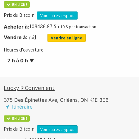
EN LIGNE
Prix du Bitcoin
Voir autres cryptos
108486.87
$
Acheter à:
+ 10 $ par transaction
n/d
Vendre à:
Vendre en ligne
Heures d'ouverture
7 h à 0 h
▼
Lucky R Convenient
375 Des Épinettes Ave, Orléans, ON K1E 3E6
Itinéraire
EN LIGNE
Prix du Bitcoin
Voir autres cryptos