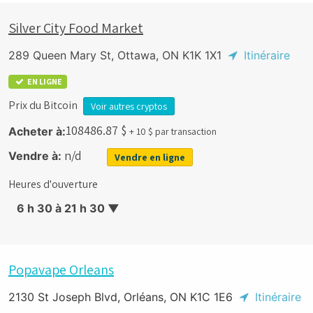
Silver City Food Market
289 Queen Mary St, Ottawa, ON K1K 1X1
Itinéraire
EN LIGNE
Prix du Bitcoin
Voir autres cryptos
108486.87
$
Acheter à:
+ 10 $ par transaction
n/d
Vendre à:
Vendre en ligne
Heures d'ouverture
6 h 30 à 21 h 30
▼
Popavape Orleans
2130 St Joseph Blvd, Orléans, ON K1C 1E6
Itinéraire