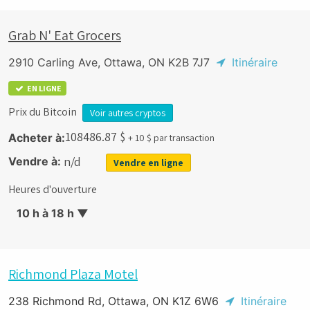
Grab N' Eat Grocers
2910 Carling Ave, Ottawa, ON K2B 7J7
Itinéraire
EN LIGNE
Prix du Bitcoin
Voir autres cryptos
108486.87
$
Acheter à:
+ 10 $ par transaction
n/d
Vendre à:
Vendre en ligne
Heures d'ouverture
10 h à 18 h
▼
Richmond Plaza Motel
238 Richmond Rd, Ottawa, ON K1Z 6W6
Itinéraire