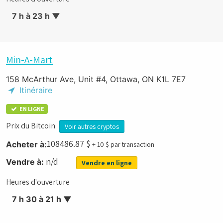
7 h à 23 h
▼
Min-A-Mart
158 McArthur Ave, Unit #4, Ottawa, ON K1L 7E7
Itinéraire
EN LIGNE
Prix du Bitcoin
Voir autres cryptos
108486.87
$
Acheter à:
+ 10 $ par transaction
n/d
Vendre à:
Vendre en ligne
Heures d'ouverture
7 h 30 à 21 h
▼