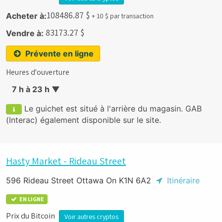
108486.87
$
Acheter à:
+ 10 $ par transaction
83173.27
$
Vendre à:
Prévente en ligne
Heures d'ouverture
7 h à 23 h
▼
Le guichet est situé à l'arrière du magasin. GAB
(Interac) également disponible sur le site.
Hasty Market - Rideau Street
596 Rideau Street Ottawa On K1N 6A2
Itinéraire
EN LIGNE
Prix du Bitcoin
Voir autres cryptos