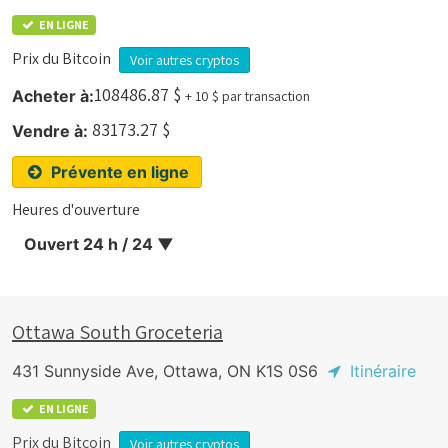
EN LIGNE
Prix du Bitcoin
Voir autres cryptos
108486.87
$
Acheter à:
+ 10 $ par transaction
83173.27
$
Vendre à:
Prévente en ligne
Heures d'ouverture
Ouvert 24 h / 24
▼
Ottawa South Groceteria
431 Sunnyside Ave, Ottawa, ON K1S 0S6
Itinéraire
EN LIGNE
Prix du Bitcoin
Voir autres cryptos