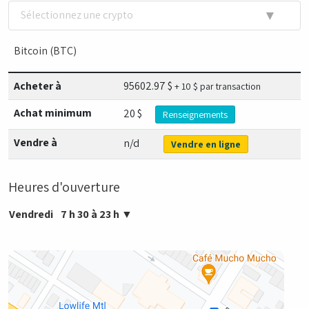
▼
Sélectionnez une crypto
Bitcoin (BTC)
Acheter à
95602.97
$
+ 10 $ par transaction
Achat minimum
20 $
Renseignements
Vendre à
n/d
Vendre en ligne
Heures d'ouverture
Vendredi
7 h 30 à 23 h
▼