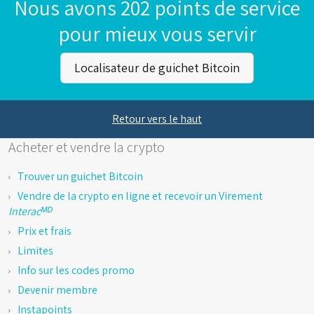
Nous avons 202 points de service
pour mieux vous servir
Localisateur de guichet Bitcoin
Retour vers le haut
Acheter et vendre la crypto
Trouver un guichet Bitcoin
Vendre de la crypto en ligne et recevoir un Virement
Interacᴹᴰ
Prix et frais
Limites
Info sur les codes promo
Devenir membre
Instapoints