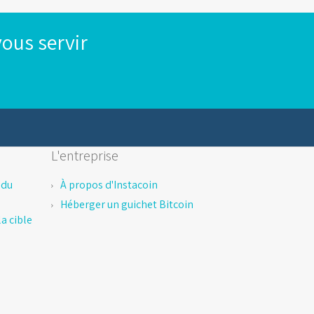
ous servir
L'entreprise
 du
À propos d'Instacoin
Héberger un guichet Bitcoin
a cible