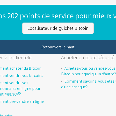
s 202 points de service pour mieux v
Localisateur de guichet Bitcoin
Retour vers le haut
n à la clientèle
Acheter en toute sécurité
ent acheter du Bitcoin
Achetez-vous ou vendez-vous
Bitcoin pour quelqu'un d'autre?
ent vendre vos bitcoins
Comment savoir si vous êtes l
ent vendre vos
d'une arnaque?
monnaies en ligne pour
ent
Interacᴹᴰ
ent pré-vendre en ligne
joindre