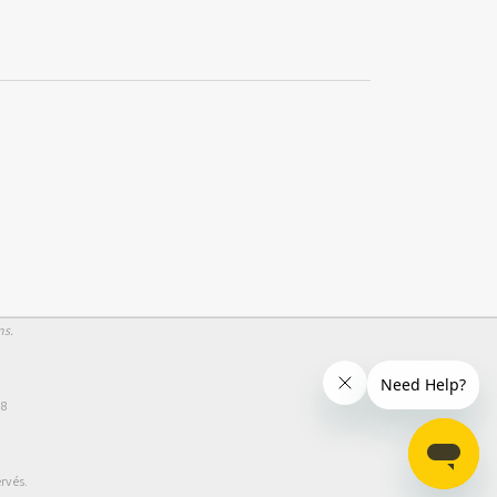
ns.
58
rvés.