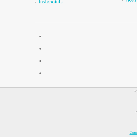
Instapoints
To
N
Cond