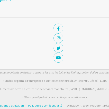
us les montants en dollars, y compris les prix, les frais et les limites, sont en dollars canadie
Numéro de permis d'entreprise de services monétaires (ESM Revenu Québec) : 11316
uméros de permis d'entreprise de services monétaires (CANAFE) : M20484478, M207853
1. ᴹᴰ marque déposée d'Interac Inc. Usager autorisé Instacoin.
itions d'utilisation
Politique de confidentialité
© Instacoin, 2026. Tous droits rése