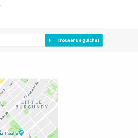
⌖
Trouver un guichet