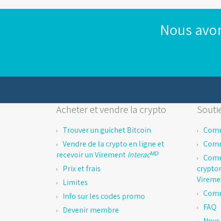
Nous avon
Acheter et vendre la crypto
Soutie
Trouver un guichet Bitcoin
Comm
Vendre de la crypto en ligne et
Comm
recevoir un Virement
Interacᴹᴰ
Comm
Prix et frais
crypto
Virem
Limites
Comm
Info sur les codes promo
FAQ
Devenir membre
Nous 