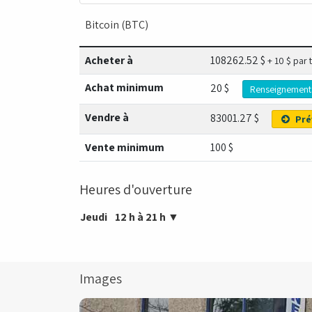
Bitcoin (BTC)
Acheter à
108262.52
$
+ 10 $ par 
Achat minimum
20 $
Renseignement
Vendre à
83001.27
$
Pré
Vente minimum
100 $
Heures d'ouverture
Jeudi
12 h à 21 h
▼
Images