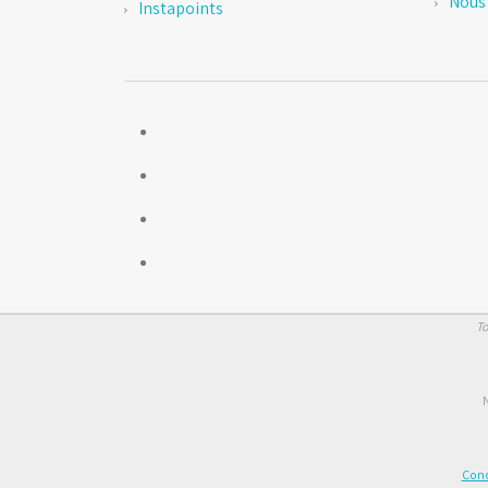
Nous 
Instapoints
To
N
Cond