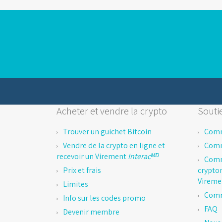
Acheter et vendre la crypto
Soutie
Trouver un guichet Bitcoin
Comm
Vendre de la crypto en ligne et
Comm
recevoir un Virement
Interacᴹᴰ
Comm
Prix et frais
crypto
Virem
Limites
Comm
Info sur les codes promo
FAQ
Devenir membre