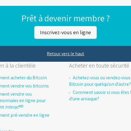
Prêt à devenir membre ?
Inscrivez-vous en ligne
Retour vers le haut
n à la clientèle
Acheter en toute sécurité
ent acheter du Bitcoin
Achetez-vous ou vendez-vous
Bitcoin pour quelqu'un d'autre?
ent vendre vos bitcoins
Comment savoir si vous êtes l
ent vendre vos
d'une arnaque?
monnaies en ligne pour
ent
Interacᴹᴰ
ent pré-vendre en ligne