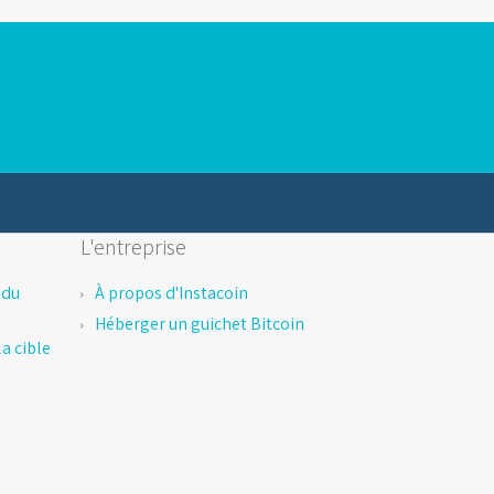
L'entreprise
 du
À propos d'Instacoin
Héberger un guichet Bitcoin
a cible