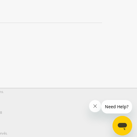
ns.
58
rvés.