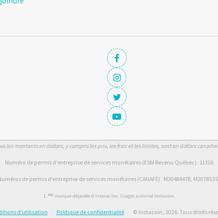
joindre
us les montants en dollars, y compris les prix, les frais et les limites, sont en dollars canadie
Numéro de permis d'entreprise de services monétaires (ESM Revenu Québec) : 11316
uméros de permis d'entreprise de services monétaires (CANAFE) : M20484478, M207853
1. ᴹᴰ marque déposée d'Interac Inc. Usager autorisé Instacoin.
itions d'utilisation
Politique de confidentialité
© Instacoin, 2026. Tous droits rése