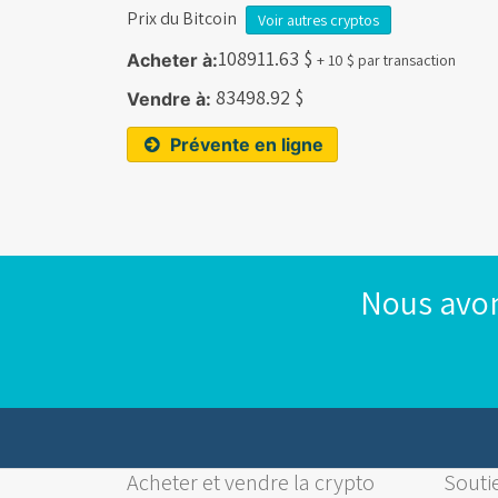
Prix du Bitcoin
Voir autres cryptos
108911.63
$
Acheter à:
+ 10 $ par transaction
83498.92
$
Vendre à:
Prévente en ligne
Nous avon
Acheter et vendre la crypto
Soutie