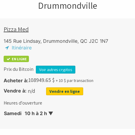
Drummondville
Pizza Med
145 Rue Lindsay, Drummondville, QC J2C 1N7
Itinéraire
EN LIGNE
Prix du Bitcoin
Voir autres cryptos
108949.65
$
Acheter à:
+ 10 $ par transaction
n/d
Vendre à:
Vendre en ligne
Heures d'ouverture
Samedi
10 h à 2 h
▼