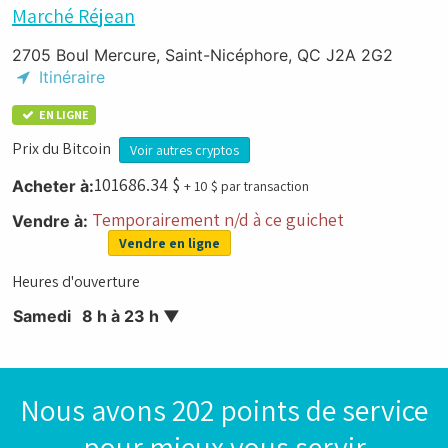
Marché Réjean
2705 Boul Mercure, Saint-Nicéphore, QC J2A 2G2
Itinéraire
EN LIGNE
Prix du Bitcoin
Voir autres cryptos
101686.34
$
Acheter à:
+ 10 $ par transaction
Temporairement n/d à ce guichet
Vendre à:
Vendre en ligne
Heures d'ouverture
Samedi
8 h à 23 h
▼
Nous avons 202 points de service
pour mieux vous servir